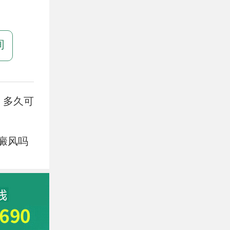
询
，多久可
癜风吗