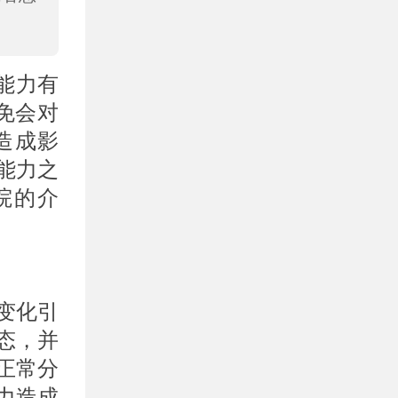
能力有
免会对
造成影
能力之
院的介
变化引
态，并
正常分
力造成