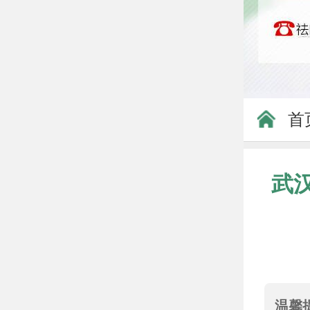
首
武
温馨