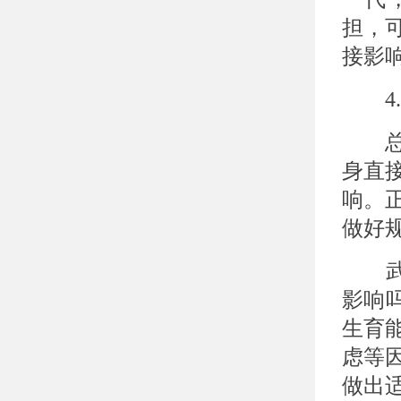
担，
接影
4.
总体
身直
响。
做好
武汉
影响
生育
虑等
做出