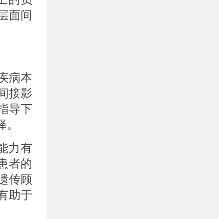
层面间
疾病本
间接影
指导下
择。
能力有
患者的
遗传顾
有助于