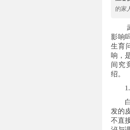
的家
武汉
影响
生育
响，
间究
绍。
1.
白癜
发的
不直
泌与