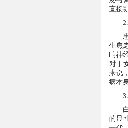
直接
2.
患上
生焦
响神
对于
来说
病本
3.
白癜
的显
一代