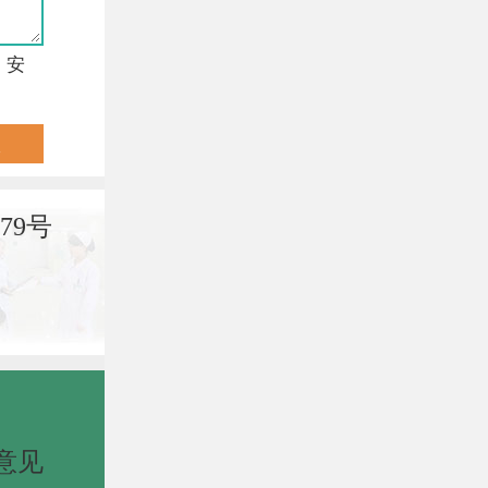
，安
79号
意见