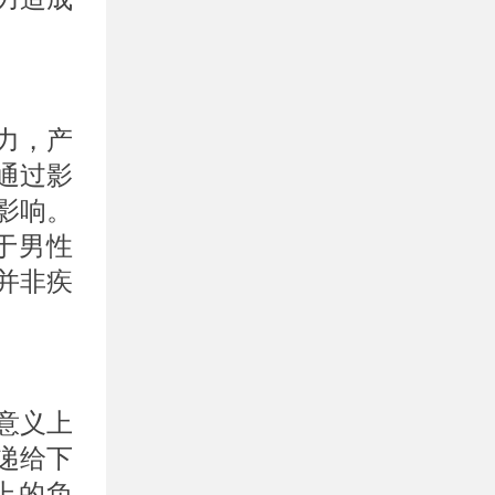
力，产
通过影
影响。
于男性
并非疾
。
意义上
递给下
上的负