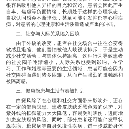
很容易吸引他人异样的目光和议论。患者会因此产生
自卑、焦虑等负面情绪，长期处于这样的心理状态，
自我认同感会不断降低，甚至可能引发抑郁等心理疾
病，对患者的心理健康和生活质量造成严重的冲击。
二、社交与人际关系陷入困境
由于外貌的改变，患者在社交场合中往往会变得
敏感且退缩。他们害怕被他人歧视或排斥，于是主动
减少社交活动，与集体保持距离。这种行为导致患者
的社交圈子逐渐缩小，人际关系也受到影响。在学
习、工作和婚恋等重要的生活领域，患者可能会因为
社交障碍而遇到诸多困难，从而产生强烈的孤独感和
被隔离感。
三、健康隐患与生活节奏被打乱
白癜风除了在心理和社交方面带来影响外，还存
在一定的健康隐患。患者皮肤缺乏黑色素的保护，对
紫外线的抵御能力大大降低，容易受到晒伤，进而增
加患皮肤癌的风险。同时，部分患者还可能伴发甲状
腺疾病、糖尿病等自身免疫性疾病，进一步威胁身体